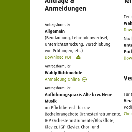
Anträge &
Te
Anmeldungen
Tei
Wah
Antragsformular
Dow
Allgemein
(Beurlaubung, Lehrendenwechsel,
Nach
Unterrichtsstreckung, Verschiebung
unte
von Prüfungen, etc.)
Prü
Download PDF
Dow
Antragsformular
Wahlpflichtmodule
Ve
Anmeldung Online
Antragsformular
Für 
Aufführungspraxis Alte bzw. Neue
Ver
Musik
Podi
im Pflichtbereich für die
Chec
Bachelorangebote Orchesterinstrumente,
IGP Orchesterinstrumente/Blockflöte,
Klavier, IGP Klavier, Chor- und