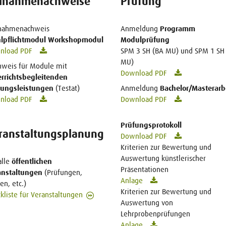
ilnahmenachweise
Prüfung
lnahmenachweis
Anmeldung
Programm
lpflichtmodul Workshopmodul
Modulprüfung
nload PDF
SPM 3 SH (BA MU) und SPM 1 SH
MU)
weis für Module mit
Download PDF
rrichtsbegleitenden
fungsleistungen
(Testat)
Anmeldung
Bachelor/Masterarb
nload PDF
Download PDF
Prüfungsprotokoll
ranstaltungsplanung
Download PDF
Kriterien zur Bewertung und
Auswertung künstlerischer
alle
öffentlichen
Präsentationen
anstaltungen
(Prüfungen,
Anlage
en, etc.)
Kriterien zur Bewertung und
kliste für Veranstaltungen
Auswertung von
Lehrprobenprüfungen
Anlage