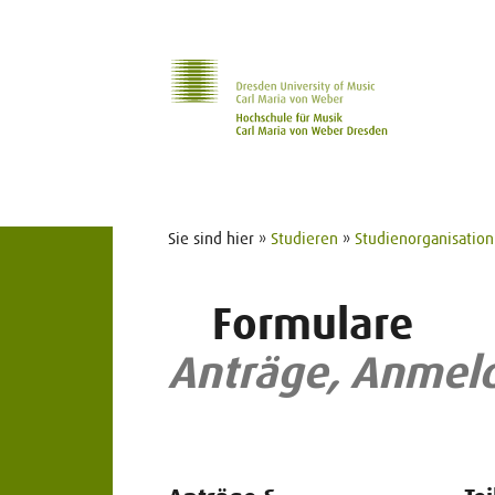
Zur Hauptnavigation
Zum Slider
Zum Hauptinhalt
Sie sind hier »
Studieren
»
Studienorganisation
Formulare
Anträge, Anmel