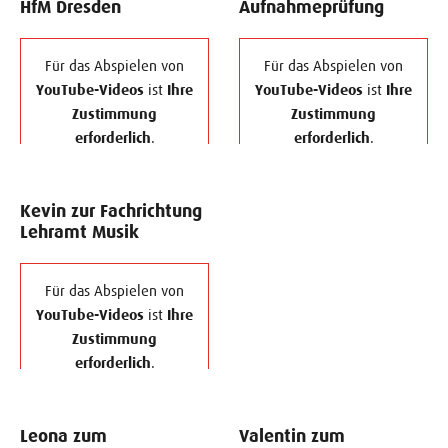
HfM Dresden
Aufnahmeprüfung
Für das Abspielen von
Für das Abspielen von
YouTube-Videos
ist
Ihre
YouTube-Videos
ist
Ihre
Zustimmung
Zustimmung
erforderlich
.
erforderlich
.
Sie können Ihre
Sie können Ihre
Zustimmung jederzeit
Zustimmung jederzeit
Kevin zur Fachrichtung
über die "Cookie-
über die "Cookie-
Lehramt Musik
Einstellungen"
Einstellungen"
widerrufen.
widerrufen.
Für das Abspielen von
Zustimmung zum
Zustimmung zum
YouTube-Videos
ist
Ihre
"YouTube" Cookie um
"YouTube" Cookie um
Zustimmung
diesen Inhalt
diesen Inhalt
erforderlich
.
anzuzeigen
anzuzeigen
Sie können Ihre
Zustimmung jederzeit
Datenschutz
|
Datenschutz
|
Leona zum
Valentin zum
über die "Cookie-