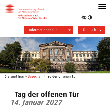
Zur Hauptnavigation
Zum Slider
Zum Hauptinhalt
Navig
ein-/
Hoher
Kontrast
Deutsch
umschalt
Informationen für
Studierende
Bewerber*innen
International
Presse
Alumni
English
Sie sind hier »
Besuchen
» Tag der offenen Tür
Tag der offenen Tür
14. Januar 2027