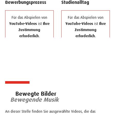
Impressum
Impressum
Bewerbungsprozess
Studienalltag
Einstellungen"
widerrufen.
Für das Abspielen von
Für das Abspielen von
Zustimmung zum
YouTube-Videos
ist
Ihre
YouTube-Videos
ist
Ihre
"YouTube" Cookie um
Zustimmung
Zustimmung
diesen Inhalt
erforderlich
.
erforderlich
.
anzuzeigen
Sie können Ihre
Sie können Ihre
Zustimmung jederzeit
Zustimmung jederzeit
Datenschutz
|
über die "Cookie-
über die "Cookie-
Impressum
Einstellungen"
Einstellungen"
widerrufen.
widerrufen.
Zustimmung zum
Zustimmung zum
"YouTube" Cookie um
"YouTube" Cookie um
diesen Inhalt
diesen Inhalt
Bewegte Bilder
anzuzeigen
anzuzeigen
Bewegende Musik
Datenschutz
|
Datenschutz
|
An dieser Stelle finden Sie ausgewählte Videos, die das