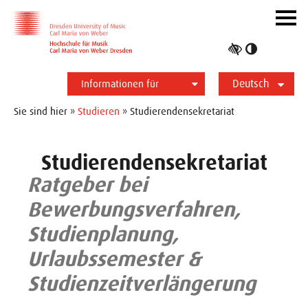
Zur Hauptnavigation
Zum Slider
Zum Hauptinhalt
Navig
ein-/
Hoher
Kontrast
Deutsch
umschalt
Informationen für
Studierende
Bewerber*innen
International
Presse
Alumni
English
Sie sind hier »
Studieren
» Studierendensekretariat
Studierendensekretariat
Ratgeber bei
Bewerbungsverfahren,
Studienplanung,
Urlaubssemester &
Studienzeitverlängerung