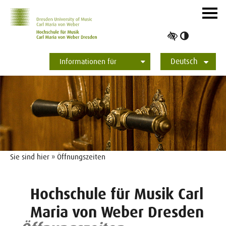
Zur Hauptnavigation
Zum Slider
Zum Hauptinhalt
Navig
ein-/
Hoher
Kontrast
Deutsch
umschalt
Informationen für
Studierende
Bewerber*innen
International
Presse
Alumni
English
Sie sind hier » Öffnungszeiten
Hochschule für Musik Carl
Maria von Weber Dresden