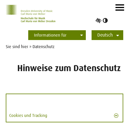
Zur Hauptnavigation
Zum Slider
Zum Hauptinhalt
Navig
ein-/
Hoher
Kontrast
Deutsch
umschalt
Informationen für
Studierende
Bewerber*innen
International
Presse
Alumni
English
Sie sind hier » Datenschutz
Hinweise zum Datenschutz
Cookies und Tracking