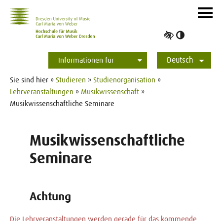
Zur Hauptnavigation
Zum Slider
Zum Hauptinhalt
Navig
ein-/
Hoher
Kontrast
Deutsch
umschalt
Informationen für
Studierende
Bewerber*innen
International
Presse
Alumni
English
Sie sind hier »
Studieren
»
Studienorganisation
»
Lehrveranstaltungen
»
Musikwissenschaft
»
Musikwissenschaftliche Seminare
Musikwissenschaftliche
Seminare
Achtung
Die Lehrveranstaltungen werden gerade für das kommende