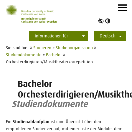
Zur Hauptnavigation
Zum Slider
Zum Hauptinhalt
Navig
ein-/
Hoher
Kontrast
Deutsch
umschalt
Informationen für
Studierende
Bewerber*innen
International
Presse
Alumni
English
Sie sind hier »
Studieren
»
Studienorganisation
»
Studiendokumente
»
Bachelor
»
Orchesterdirigieren/Musiktheaterkorrepetition
Bachelor
Orchesterdirigieren/Musikth
Studiendokumente
Ein
Studienablaufplan
ist eine Übersicht über den
empfohlenen Studienverlauf, mit einer Liste der Module, dem