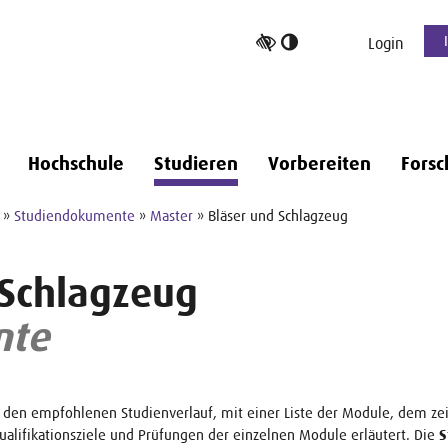
Hoher
Login
Kontrast
umschalten
Hochschule
Studieren
Vorbereiten
Forsc
»
Studiendokumente
»
Master
» Bläser und Schlagzeug
 Schlagzeug
nte
r den empfohlenen Studienverlauf, mit einer Liste der Module, dem zei
 Qualifikationsziele und Prüfungen der einzelnen Module erläutert. Die
S