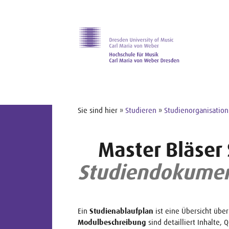
Zur Hauptnavigation
Zum Slider
Zum Hauptinhalt
Sie sind hier »
Studieren
»
Studienorganisation
Master Bläser
Studiendokume
Ein
Studienablaufplan
ist eine Übersicht übe
Modulbeschreibung
sind detailliert Inhalte,