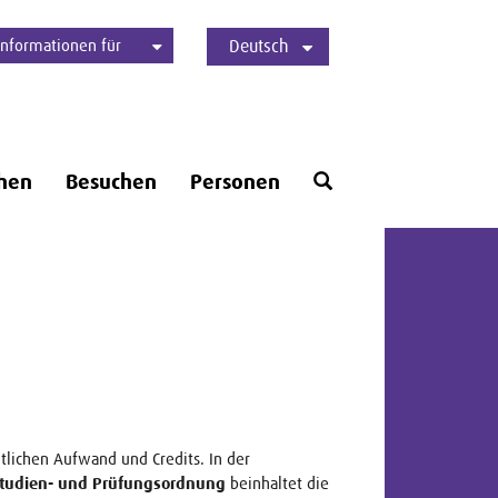
Informationen für
Deutsch
Studierende
Bewerber*innen
International
Presse
Alumni
English
Öffne
hen
Besuchen
Personen
Suchformular
tlichen Aufwand und Credits. In der
tudien- und Prüfungsordnung
beinhaltet die