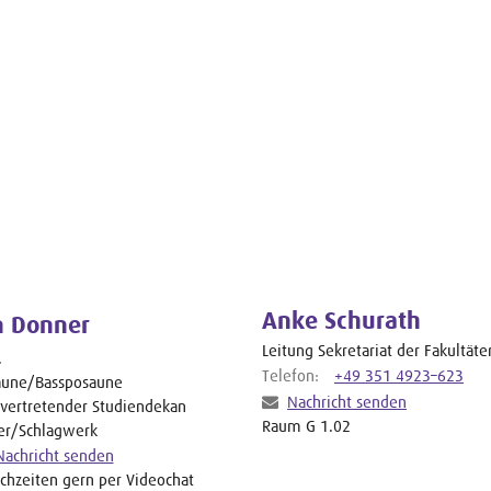
Anke Schurath
n Donner
Leitung Sekretariat der Fakultäte
.
Telefon:
+49 351 4923–623
aune/Bassposaune
Nachricht senden
lvertretender Studiendekan
Raum G 1.02
er/Schlagwerk
Nachricht senden
chzeiten gern per Videochat