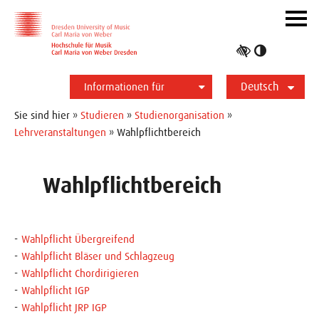
Zur Hauptnavigation
Zum Slider
Zum Hauptinhalt
Navig
ein-/
Hoher
Kontrast
Deutsch
umschalt
Informationen für
English
Studierende
Bewerber*innen
International
Presse
Alumni
Sie sind hier »
Studieren
»
Studienorganisation
»
Lehrveranstaltungen
» Wahlpflichtbereich
Wahlpflichtbereich
Wahlpflicht Übergreifend
Wahlpflicht Bläser und Schlagzeug
Wahlpflicht Chordirigieren
Wahlpflicht IGP
Wahlpflicht JRP IGP