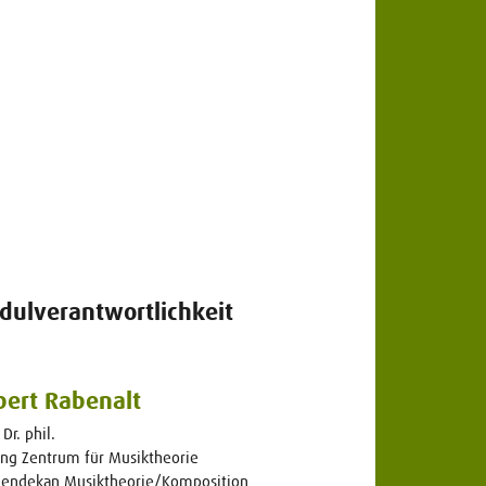
dulverantwortlichkeit
bert Rabenalt
 Dr. phil.
ung Zentrum für Musiktheorie
iendekan Musiktheorie/Komposition