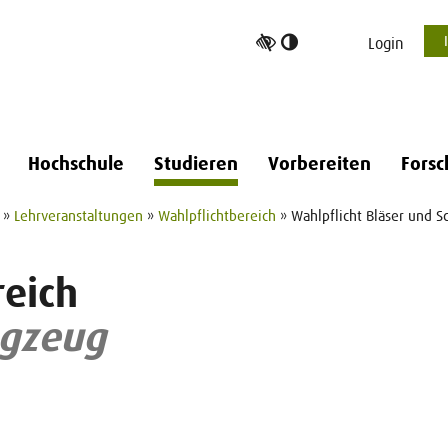
Hoher
Login
Kontrast
umschalten
Hochschule
Studieren
Vorbereiten
Forsc
»
Lehrveranstaltungen
»
Wahlpflichtbereich
» Wahlpflicht Bläser und S
reich
agzeug