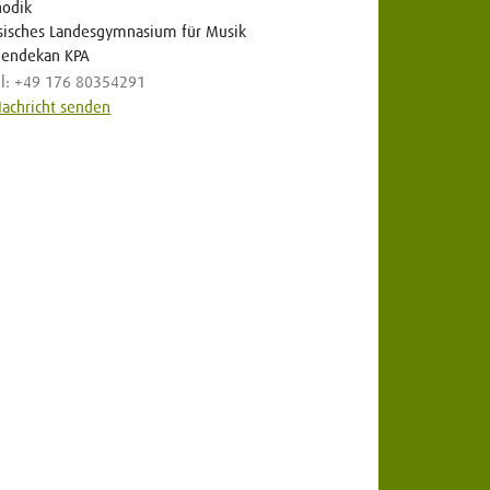
odik
sisches Landesgymnasium für Musik
iendekan KPA
l: +49 176 80354291
achricht senden