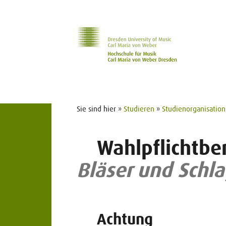
Zur Hauptnavigation
Zum Slider
Zum Hauptinhalt
Sie sind hier »
Studieren
»
Studienorganisation
Wahlpflichtbe
Bläser und Schl
Achtung