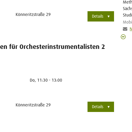
Meth
Säch
Könneritzstraße 29
Stud
Details
Mobi
N
n für Orchesterinstrumentalisten 2
Do, 11:30 - 13:00
Könneritzstraße 29
Details