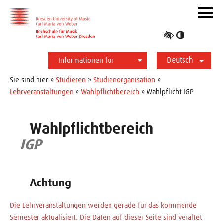
Zur Hauptnavigation
Zum Slider
Zum Hauptinhalt
Navig
ein-/
Hoher
Kontrast
Deutsch
umschalt
Informationen für
Studierende
Bewerber*innen
International
Presse
Alumni
English
Sie sind hier »
Studieren
»
Studienorganisation
»
Lehrveranstaltungen
»
Wahlpflichtbereich
» Wahlpflicht IGP
Wahlpflichtbereich
IGP
Achtung
Die Lehrveranstaltungen werden gerade für das kommende
Semester aktualisiert. Die Daten auf dieser Seite sind veraltet