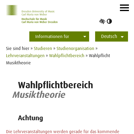
Zur Hauptnavigation
Zum Slider
Zum Hauptinhalt
Navig
ein-/
Hoher
Kontrast
Deutsch
umschalt
Informationen für
Studierende
Bewerber*innen
International
Presse
Alumni
English
Sie sind hier »
Studieren
»
Studienorganisation
»
Lehrveranstaltungen
»
Wahlpflichtbereich
» Wahlpflicht
Musiktheorie
Wahlpflichtbereich
Musiktheorie
Achtung
Die Lehrveranstaltungen werden gerade für das kommende