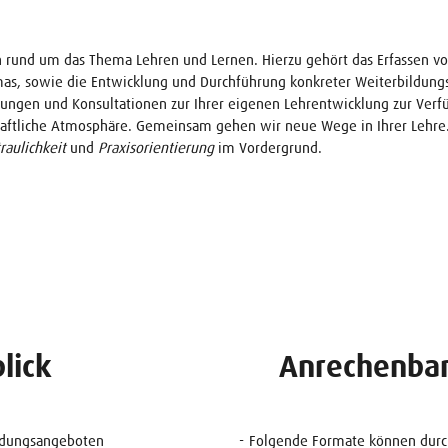
en rund um das Thema Lehren und Lernen. Hierzu gehört das Erfassen v
limas, sowie die Entwicklung und Durchführung konkreter Weiterbildun
tungen und Konsultationen zur Ihrer eigenen Lehrentwicklung zur Verfü
schaftliche Atmosphäre. Gemeinsam gehen wir neue Wege in Ihrer Lehre
traulichkeit
und
Praxisorientierung
im Vordergrund.
lick
Anrechenbar
ldungsangeboten
Folgende Formate können durc