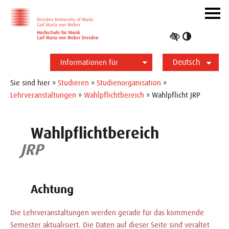
Zur Hauptnavigation
Zum Slider
Zum Hauptinhalt
Navig
ein-/
Hoher
Kontrast
Deutsch
umschalt
Informationen für
Studierende
Bewerber*innen
International
Presse
Alumni
English
Sie sind hier »
Studieren
»
Studienorganisation
»
Lehrveranstaltungen
»
Wahlpflichtbereich
» Wahlpflicht JRP
Wahlpflichtbereich
JRP
Achtung
Die Lehrveranstaltungen werden gerade für das kommende
Semester aktualisiert. Die Daten auf dieser Seite sind veraltet