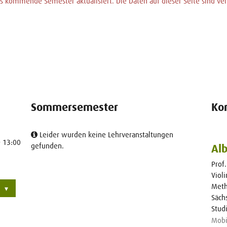
 kommende Semester aktualisiert. Die Daten auf dieser Seite sind vera
Sommersemester
Ko
Leider wurden keine Lehrveranstaltungen
- 13:00
gefunden.
Al
Prof.
Viol
Meth
Säch
Stud
Mobi