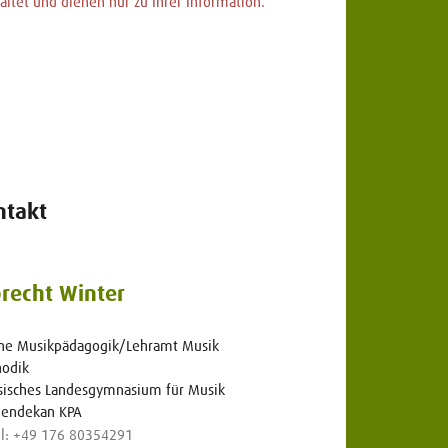
ltet und dienen nur zu Ihrer Information.
ntakt
brecht Winter
ine Musikpädagogik/Lehramt Musik
odik
sisches Landesgymnasium für Musik
iendekan KPA
l: +49 176 80354291