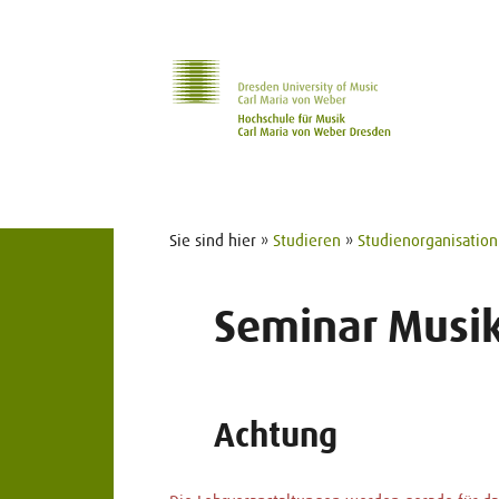
Zur Hauptnavigation
Zum Slider
Zum Hauptinhalt
Sie sind hier »
Studieren
»
Studienorganisation
Seminar Musi
Achtung