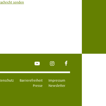
achricht senden
YouTube
Instagram
FaceBook
tenschutz
Barrierefreiheit
Impressum
Presse
Newsletter