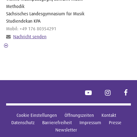
Methodik
Sächsisches Landesgymnasium für Musik
Studiendekan KPA
Mobil: +49 176 80354291
Nachricht senden
YouTube
Instagram
Face
Cookie Einstellungen
Öffnungszeiten
Kontakt
Datenschutz
Barrierefreiheit
Impressum
Presse
Newsletter