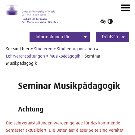
Zur Hauptnavigation
Zum Slider
Zum Hauptinhalt
Navig
ein-/
Hoher
Kontrast
Deutsch
umschalt
Informationen für
Studierende
Bewerber*innen
International
Presse
Alumni
English
Sie sind hier »
Studieren
»
Studienorganisation
»
Lehrveranstaltungen
»
Musikpädagogik
» Seminar
Musikpädagogik
Seminar Musikpädagogik
Achtung
Die Lehrveranstaltungen werden gerade für das kommende
Semester aktualisiert. Die Daten auf dieser Seite sind veraltet