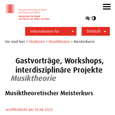
Zur Hauptnavigation
Zum Slider
Zum Hauptinhalt
Navig
ein-/
Hoher
Kontrast
Deutsch
umschalt
Informationen für
English
Studierende
Bewerber*innen
International
Presse
Alumni
Sie sind hier »
Studieren
»
Musiktheorie
» Meisterkurse
Gastvorträge, Workshops,
interdisziplinäre Projekte
Musiktheorie
Musiktheoretischer Meisterkurs
veröffentlicht am 10.06.2025