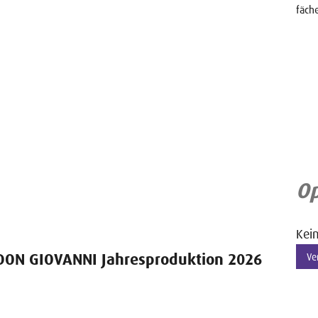
fäch
Op
Kei
 DON GIOVANNI
Jahresproduktion 2026
Ve