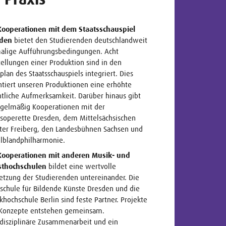
Kooperationen mit dem Staatsschauspiel
sden
bietet den Studierenden deutschlandweit
alige Aufführungsbedingungen. Acht
tellungen einer Produktion sind in den
lplan des Staatsschauspiels integriert. Dies
ntiert unseren Produktionen eine erhöhte
ntliche Aufmerksamkeit. Darüber hinaus gibt
egelmäßig Kooperationen mit der
tsoperette Dresden, dem Mittelsächsischen
ter Freiberg, den Landesbühnen Sachsen und
Elblandphilharmonie.
Kooperationen mit anderen Musik- und
sthochschulen
bildet eine wertvolle
etzung der Studierenden untereinander. Die
schule für Bildende Künste Dresden und die
khochschule Berlin sind feste Partner. Projekte
Konzepte entstehen gemeinsam.
rdisziplinäre Zusammenarbeit und ein