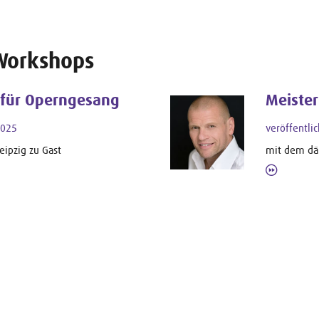
Workshops
 für Operngesang
Meiste
2025
veröffentli
eipzig zu Gast
mit dem dän