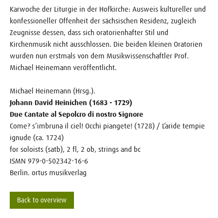
Karwoche der Liturgie in der Hofkirche: Ausweis kultureller und
konfessioneller Offen­heit der sächsischen Residenz, zugleich
Zeugnisse dessen, dass sich oratorienhafter Stil und
Kirchenmusik nicht ausschlossen. Die beiden kleinen Oratorien
wurden nun erstmals von dem Musikwissenschaftler Prof.
Michael Heinemann veröffentlicht.
Michael Heinemann (Hrsg.).
Johann David Heinichen (1683 - 1729)
Due Cantate al Sepolcro di nostro Signore
Come? s’imbruna il ciel! Occhi piangete! (1728) / L’aride tempie
ignude (ca. 1724)
for soloists (satb), 2 fl, 2 ob, strings and bc
ISMN 979-0-502342-16-6
Berlin. ortus musikverlag
Back to overview