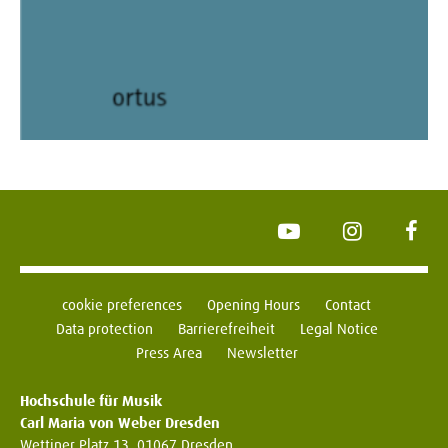
YouTube
Instagram
Face
cookie preferences
Opening Hours
Contact
Data protection
Barrierefreiheit
Legal Notice
Press Area
Newsletter
Hochschule für Musik
Carl Maria von Weber Dresden
Wettiner Platz 13, 01067 Dresden