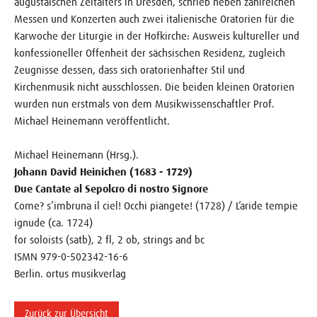
augustäischen Zeitalters in Dresden, schrieb neben zahlreichen
Messen und Konzerten auch zwei italienische Oratorien für die
Karwoche der Liturgie in der Hofkirche: Ausweis kultureller und
konfessioneller Offen­heit der sächsischen Residenz, zugleich
Zeugnisse dessen, dass sich oratorienhafter Stil und
Kirchenmusik nicht ausschlossen. Die beiden kleinen Oratorien
wurden nun erstmals von dem Musikwissenschaftler Prof.
Michael Heinemann veröffentlicht.
Michael Heinemann (Hrsg.).
Johann David Heinichen (1683 - 1729)
Due Cantate al Sepolcro di nostro Signore
Come? s’imbruna il ciel! Occhi piangete! (1728) / L’aride tempie
ignude (ca. 1724)
for soloists (satb), 2 fl, 2 ob, strings and bc
ISMN 979-0-502342-16-6
Berlin. ortus musikverlag
Zurück zur Übersicht