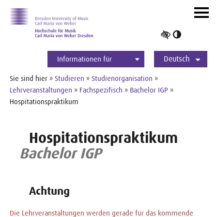
Zur Hauptnavigation
Zum Slider
Zum Hauptinhalt
Navig
ein-/
Hoher
Kontrast
Deutsch
umschalt
Informationen für
Studierende
Bewerber*innen
International
Presse
Alumni
English
Sie sind hier »
Studieren
»
Studienorganisation
»
Lehrveranstaltungen
»
Fachspezifisch
»
Bachelor IGP
»
Hospitationspraktikum
Hospitationspraktikum
Bachelor IGP
Achtung
Die Lehrveranstaltungen werden gerade für das kommende