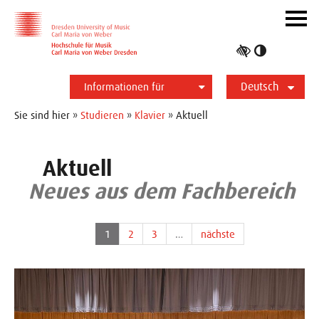
Zur Hauptnavigation
Zum Slider
Zum Hauptinhalt
Navig
ein-/
Hoher
Kontrast
Deutsch
umschalt
Informationen für
Studierende
Bewerber*innen
International
Presse
Alumni
English
Sie sind hier »
Studieren
»
Klavier
» Aktuell
Aktuell
Neues aus dem Fachbereich
1
2
3
…
nächste