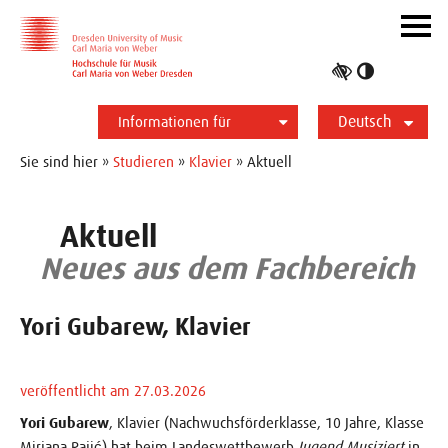
Zur Hauptnavigation
Zum Slider
Zum Hauptinhalt
Navig
ein-/
Hoher
Kontrast
Deutsch
umschalt
Informationen für
Studierende
Bewerber*innen
International
Presse
Alumni
English
Sie sind hier »
Studieren
»
Klavier
» Aktuell
Aktuell
Neues aus dem Fachbereich
Yori Gubarew, Klavier
veröffentlicht am 27.03.2026
Yori Gubarew
, Klavier (Nachwuchsförderklasse, 10 Jahre, Klasse
Mirjana Rajić) hat beim Landeswettbewerb
Jugend Musiziert
in