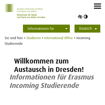
Zur Hauptnavigation
Zum Slider
Zum Hauptinhalt
Navig
ein-/
Hoher
Kontrast
Deutsch
umschalt
Informationen für
Studierende
Bewerber*innen
International
Presse
Alumni
English
Sie sind hier »
Studieren
»
International Office
» Incoming
Studierende
Willkommen zum
Austausch in Dresden!
Informationen für Erasmus
Incoming Studierende