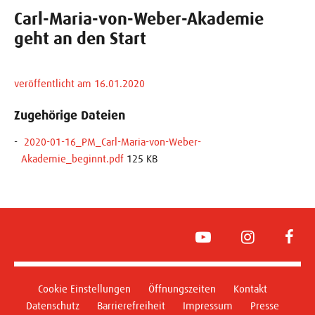
Carl-Maria-von-Weber-Akademie
geht an den Start
veröffentlicht am 16.01.2020
Zugehörige Dateien
2020-01-16_PM_Carl-Maria-von-Weber-
Akademie_beginnt.pdf
125 KB
YouTube
Instagram
Face
Cookie Einstellungen
Öffnungszeiten
Kontakt
Datenschutz
Barrierefreiheit
Impressum
Presse