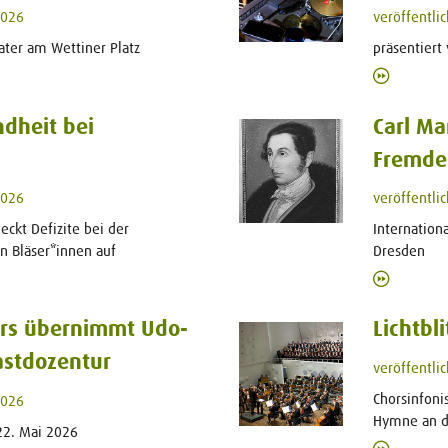
2026
veröffentli
ater am Wettiner Platz
präsentiert
dheit bei
Carl Ma
Fremde
2026
veröffentli
ckt Defizite bei der
Internation
n Bläser*innen auf
Dresden
rs übernimmt Udo-
Lichtbli
stdozentur
veröffentli
Chorsinfoni
2026
Hymne an di
22. Mai 2026