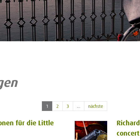
gen
1
2
3
…
nächste
en für die Little
Richard
concert