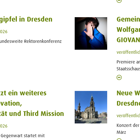
ipfel in Dresden
Gemein
Wolfga
2026
GIOVAN
undesweite Rektorenkonferenz
veröffentli
Premiere am
Staatsschau
zt ein weiteres
Neue We
vation,
Dresdne
ität und Third Mission
veröffentli
Konzert der
2026
März
 Gegenwart startet mit