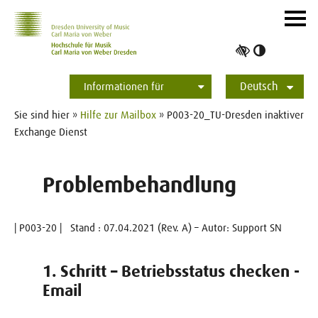
Zur Hauptnavigation
Zum Slider
Zum Hauptinhalt
Navig
ein-/
Hoher
Kontrast
Deutsch
umschalt
Informationen für
Studierende
Bewerber*innen
International
Presse
Alumni
English
Sie sind hier »
Hilfe zur Mailbox
» P003-20_TU-Dresden inaktiver
Exchange Dienst
Problembehandlung
| P003-20 | Stand : 07.04.2021 (Rev. A) – Autor: Support SN
1. Schritt – Betriebsstatus checken -
Email