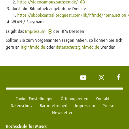
https://videocampus.sachsen.de/
durch die Bibliothek angebotene Dienste
https://ebookcentral.proquest.com/lib/hfmdd/home.action
WLAN / Easyroam
Es gilt das
Impressum
der HfM Dresden
Sollten Sie zum Vorgenannten Fragen haben, so können Sie sich
gern an
it@hfmdd.de
oder
datenschutz@hfmdd.de
wenden.
YouTube
Instagram
Face
Cookie Einstellungen
Öffnungszeiten
Kontakt
Datenschutz
Barrierefreiheit
Impressum
Presse
Newsletter
Hochschule für Musik