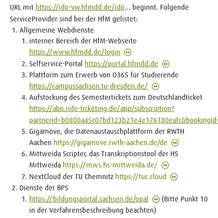
URL mit
https://idp-vw.hfmdd.de/idp
... beginnt. Folgende
ServiceProvider sind bei der HfM gelistet:
Allgemeine Webdienste
interner Bereich der HfM-Webseite
https://www.hfmdd.de/login
Selfservice-Portal
https://portal.hfmdd.de
Plattform zum Erwerb von O365 für Studierende
https://campussachsen.tu-dresden.de/
Aufstockung des Semestertickets zum Deutschlandticket
https://abo.ride-ticketing.de/app/subscription?
partnerId=b0800a45c07bd123b21e4e176180eafc&bookingId
Gigamove, die Datenaustauschplattform der RWTH
Aachen
https://gigamove.rwth-aachen.de/de
Mittweida Scripter, das Transkriptionstool der HS
Mittweida
https://mws.hs-mittweida.de/
NextCloud der TU Chemnitz
https://tuc.cloud
Dienste der BPS
https://bildungsportal.sachsen.de/opal
(Bitte Punkt 10
in der Verfahrensbeschreibung beachten)