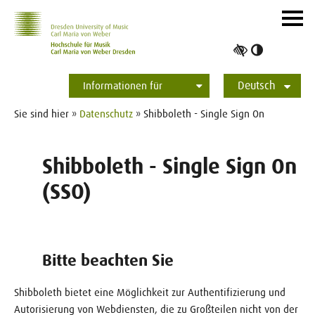
Zur Hauptnavigation
Zum Slider
Zum Hauptinhalt
Navig
ein-/
Hoher
Kontrast
Deutsch
umschalt
Informationen für
English
Studierende
Bewerber*innen
International
Presse
Alumni
Sie sind hier »
Datenschutz
» Shibboleth - Single Sign On
Shibboleth - Single Sign On
(SSO)
Bitte beachten Sie
Shibboleth bietet eine Möglichkeit zur Authentifizierung und
Autorisierung von Webdiensten, die zu Großteilen nicht von der