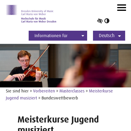
Zur Hauptnavigation
Zum Slider
Zum Hauptinhalt
Navig
ein-/
Hoher
Kontrast
Deutsch
umschalt
Informationen für
Studierende
Bewerber*innen
International
Presse
Alumni
English
Sie sind hier »
Vorbereiten
»
Masterclasses
»
Meisterkurse
Jugend musiziert
» Bundeswettbewerb
Meisterkurse Jugend
musiziert