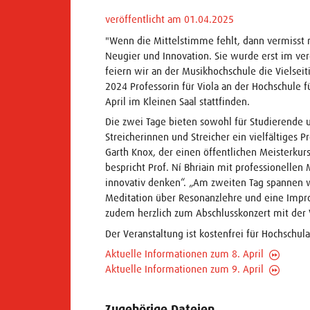
veröffentlicht am 01.04.2025
"Wenn die Mittelstimme fehlt, dann vermisst m
Neugier und Innovation. Sie wurde erst im ver
feiern wir an der Musikhochschule die Vielseiti
2024 Professorin für Viola an der Hochschule f
April im Kleinen Saal stattfinden.
Die zwei Tage bieten sowohl für Studierende un
Streicherinnen und Streicher ein vielfältiges 
Garth Knox, der einen öffentlichen Meisterkur
bespricht Prof. Ní Bhriain mit professionelle
innovativ denken“. „Am zweiten Tag spannen w
Meditation über Resonanzlehre und eine Improv
zudem herzlich zum Abschlusskonzert mit der Vi
Der Veranstaltung ist kostenfrei für Hochschul
Aktuelle Informationen zum 8. April
Aktuelle Informationen zum 9. April
Zugehörige Dateien