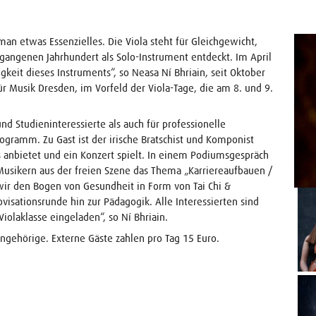
an etwas Essenzielles. Die Viola steht für Gleichgewicht,
gangenen Jahrhundert als Solo-Instrument entdeckt. Im April
gkeit dieses Instruments“, so Neasa Ní Bhriain, seit Oktober
ür Musik Dresden, im Vorfeld der Viola-Tage, die am 8. und 9.
d Studieninteressierte als auch für professionelle
Programm. Zu Gast ist der irische Bratschist und Komponist
s anbietet und ein Konzert spielt. In einem Podiumsgespräch
n Musikern aus der freien Szene das Thema „Karriereaufbauen /
ir den Bogen von Gesundheit in Form von Tai Chi &
isationsrunde hin zur Pädagogik. Alle Interessierten sind
olaklasse eingeladen“, so Ní Bhriain.
angehörige. Externe Gäste zahlen pro Tag 15 Euro.