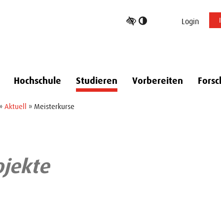
Hoher
Login
Kontrast
umschalten
Hochschule
Studieren
Vorbereiten
Forsc
»
Aktuell
» Meisterkurse
ojekte