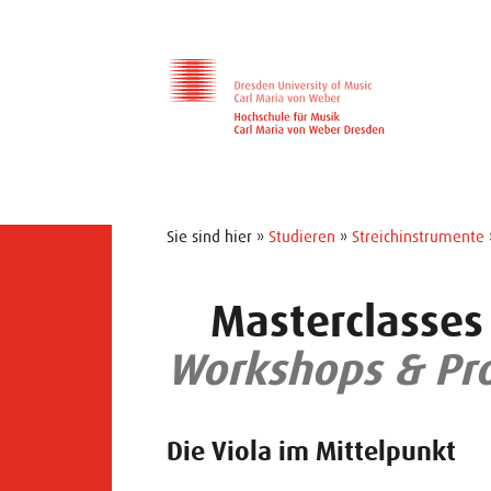
Zur Hauptnavigation
Zum Slider
Zum Hauptinhalt
Sie sind hier »
Studieren
»
Streichinstrumente
Masterclasses
Workshops & Pr
Die Viola im Mittelpunkt