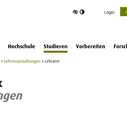
Hoher
Login
Kontrast
umschalten
Hochschule
Studieren
Vorbereiten
Forsc
»
Lehrveranstaltungen
» Lehramt
k
ngen