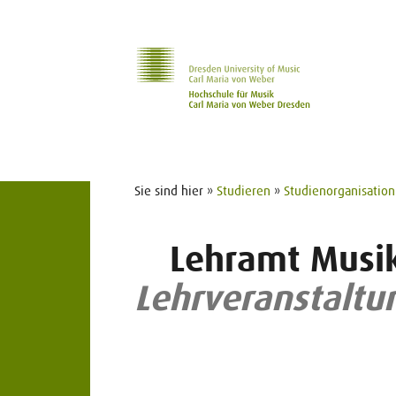
Zur Hauptnavigation
Zum Slider
Zum Hauptinhalt
Sie sind hier »
Studieren
»
Studienorganisation
Lehramt Musi
Lehrveranstaltu