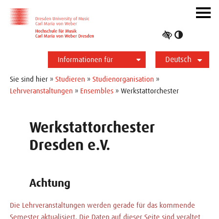
Zur Hauptnavigation
Zum Slider
Zum Hauptinhalt
Navig
ein-/
Hoher
Kontrast
Deutsch
umschalt
Informationen für
Studierende
Bewerber*innen
International
Presse
Alumni
English
Sie sind hier »
Studieren
»
Studienorganisation
»
Lehrveranstaltungen
»
Ensembles
» Werkstattorchester
Werkstattorchester
Dresden e.V.
Achtung
Die Lehrveranstaltungen werden gerade für das kommende
Semester aktualisiert. Die Daten auf dieser Seite sind veraltet