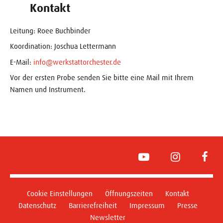
Kontakt
Leitung: Roee Buchbinder
Koordination: Joschua Lettermann
E-Mail:
info@werkstattorchester.de
Vor der ersten Probe senden Sie bitte eine Mail mit Ihrem
Namen und Instrument.
YouTube
Instagram
Face
Cookie Einstellungen
Öffnungszeiten
Kontakt
Datenschutz
Barrierefreiheit
Impressum
Presse
Newsletter