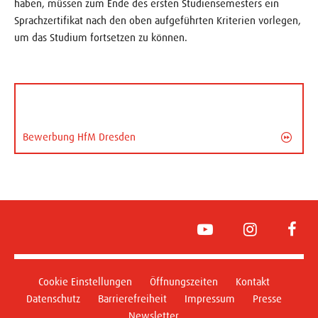
haben, müssen zum Ende des ersten Studiensemesters ein
Sprachzertifikat nach den oben aufgeführten Kriterien vorlegen,
um das Studium fortsetzen zu können.
Bewerbung HfM Dresden
YouTube
Instagram
Face
Cookie Einstellungen
Öffnungszeiten
Kontakt
Datenschutz
Barrierefreiheit
Impressum
Presse
Newsletter