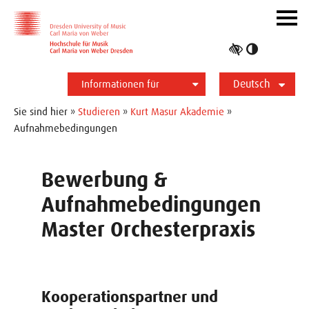
Zur Hauptnavigation
Zum Slider
Zum Hauptinhalt
Navig
ein-/
Hoher
Kontrast
Deutsch
umschalt
Informationen für
Studierende
Bewerber*innen
International
Presse
Alumni
English
Sie sind hier »
Studieren
»
Kurt Masur Akademie
»
Aufnahmebedingungen
Bewerbung &
Aufnahmebedingungen
Master Orchesterpraxis
Kooperationspartner und