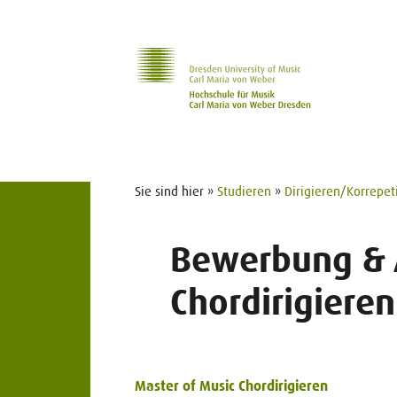
Zur Hauptnavigation
Zum Slider
Zum Hauptinhalt
Sie sind hier »
Studieren
»
Dirigieren/Korrepet
Bewerbung &
Chordirigieren
Master of Music Chordirigieren