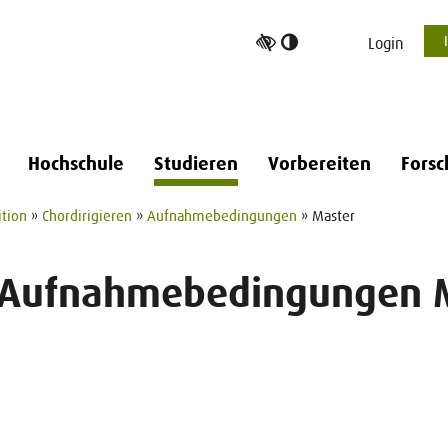
Hoher
Login
Kontrast
umschalten
Hochschule
Studieren
Vorbereiten
Forsc
ition
»
Chordirigieren
»
Aufnahmebedingungen
» Master
 Aufnahmebedingungen 