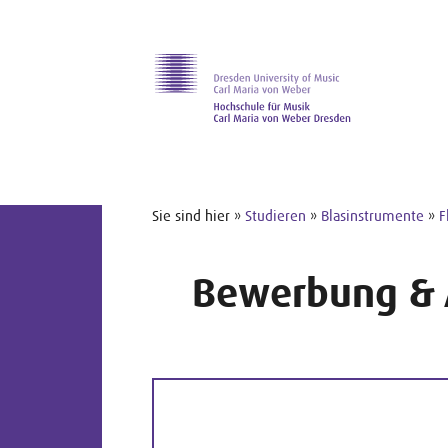
Zur Hauptnavigation
Zum Slider
Zum Hauptinhalt
Sie sind hier »
Studieren
»
Blasinstrumente
»
F
Bewerbung & 