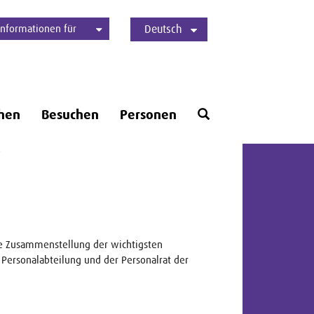
Informationen für
Deutsch
Studierende
Bewerber*innen
International
Presse
Alumni
English
Öffne
hen
Besuchen
Personen
Suchformular
e
eine Zusammenstellung der wichtigsten
Personalabteilung und der Personalrat der