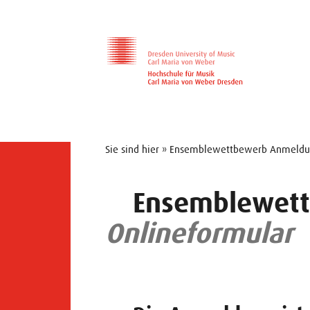
Zur Hauptnavigation
Zum Slider
Zum Hauptinhalt
Sie sind hier » Ensemblewettbewerb Anmeld
Ensemblewet
Onlineformular