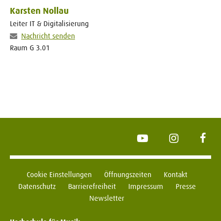
Karsten Nollau
Leiter IT & Digitalisierung
Nachricht senden
Raum G 3.01
YouTube
Instagram
Face
Cookie Einstellungen
Öffnungszeiten
Kontakt
Datenschutz
Barrierefreiheit
Impressum
Presse
Newsletter