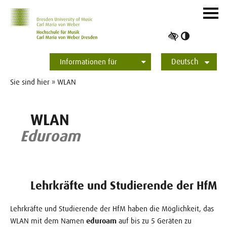
Zur Hauptnavigation
Zum Slider
Zum Hauptinhalt
Navig
ein-/
Hoher
Kontrast
Deutsch
umschalt
Informationen für
Studierende
Bewerber*innen
International
Presse
Alumni
English
Sie sind hier » WLAN
WLAN
Eduroam
Lehrkräfte und Studierende der HfM
Lehrkräfte und Studierende der HfM haben die Möglichkeit, das
WLAN mit dem Namen
eduroam
auf bis zu 5 Geräten zu