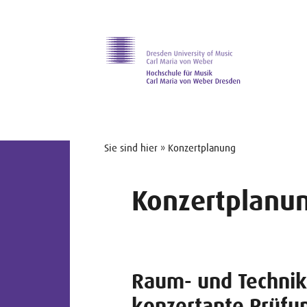
Zur Hauptnavigation
Zum Slider
Zum Hauptinhalt
Sie sind hier » Konzertplanung
Konzertplanu
Raum- und Technik
konzertante Prüfu