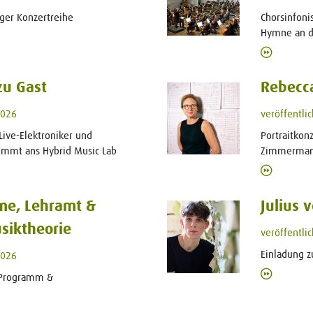
ger Konzertreihe
Chorsinfoni
Hymne an di
zu Gast
Rebecc
2026
veröffentli
Live-Elektroniker und
Portraitkon
ommt ans Hybrid Music Lab
Zimmerman
me, Lehramt &
Julius 
siktheorie
veröffentli
Einladung 
2026
-Programm &