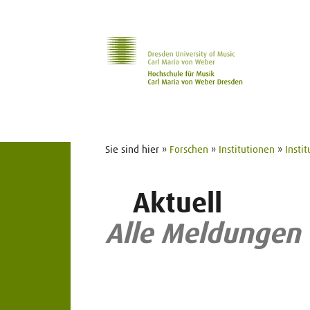
Zur Hauptnavigation
Zum Slider
Zum Hauptinhalt
Sie sind hier »
Forschen
»
Institutionen
»
Insti
Aktuell
Alle Meldungen 