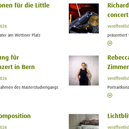
en für die Little
Richard
concert
2026
veröffentli
ater am Wettiner Platz
präsentiert
ng für
Rebecc
zert in Bern
Zimmer
2026
veröffentli
Rahmen des Masterstudiengangs
Portraitkon
Komposition
Lichtbli
2026
veröffentli