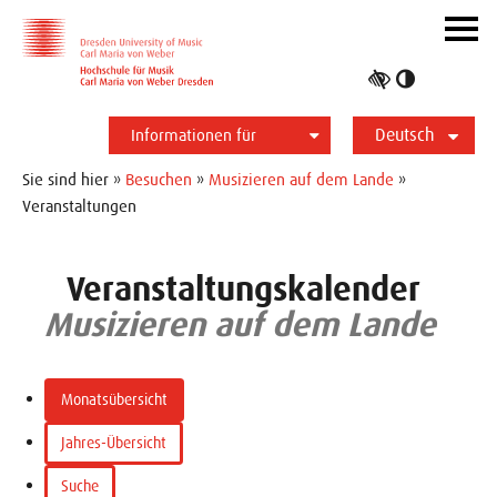
Zur Hauptnavigation
Zum Slider
Zum Hauptinhalt
Navig
ein-/
Hoher
Kontrast
Deutsch
umschalt
Informationen für
English
Studierende
Bewerber*innen
International
Presse
Alumni
Sie sind hier »
Besuchen
»
Musizieren auf dem Lande
»
Veranstaltungen
Veranstaltungskalender
Musizieren auf dem Lande
Monatsübersicht
Jahres-Übersicht
Suche