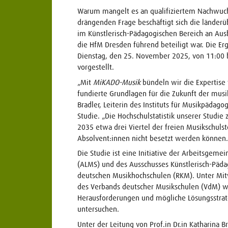
Warum mangelt es an qualifiziertem Nachwuchs
drängenden Frage beschäftigt sich die länder
im Künstlerisch-Pädagogischen Bereich an Ausb
die HfM Dresden führend beteiligt war. Die E
Dienstag, den 25. November 2025, von 11:00 bi
vorgestellt.
„Mit
MiKADO-Musik
bündeln wir die Expertise
fundierte Grundlagen für die Zukunft der musika
Bradler, Leiterin des Instituts für Musikpäda
Studie. „Die Hochschulstatistik unserer Studi
2035 etwa drei Viertel der freien Musikschulste
Absolvent:innen nicht besetzt werden können.
Die Studie ist eine Initiative der Arbeitsgem
(ALMS) und des Ausschusses Künstlerisch-Päda
deutschen Musikhochschulen (RKM). Unter Mitw
des Verbands deutscher Musikschulen (VdM) w
Herausforderungen und mögliche Lösungsstrat
untersuchen.
Unter der Leitung von Prof.in Dr.in Katharina