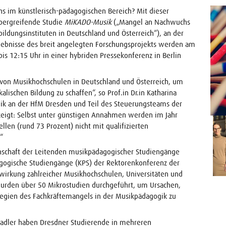
 im künstlerisch-pädagogischen Bereich? Mit dieser
übergreifende Studie
MiKADO-Musik
(„Mangel an Nachwuchs
ildungsinstituten in Deutschland und Österreich“), an der
rgebnisse des breit angelegten Forschungsprojekts werden am
s 12:15 Uhr in einer hybriden Pressekonferenz in Berlin
 von Musikhochschulen in Deutschland und Österreich, um
lischen Bildung zu schaffen“, so Prof.in Dr.in Katharina
gogik an der HfM Dresden und Teil des Steuerungsteams der
e zeigt: Selbst unter günstigen Annahmen werden im Jahr
llen (rund 73 Prozent) nicht mit qualifizierten
“
einschaft der Leitenden musikpädagogischer Studiengänge
gogische Studiengänge (KPS) der Rektorenkonferenz der
irkung zahlreicher Musikhochschulen, Universitäten und
urden über 50 Mikrostudien durchgeführt, um Ursachen,
egien des Fachkräftemangels in der Musikpädagogik zu
 Bradler haben Dresdner Studierende in mehreren