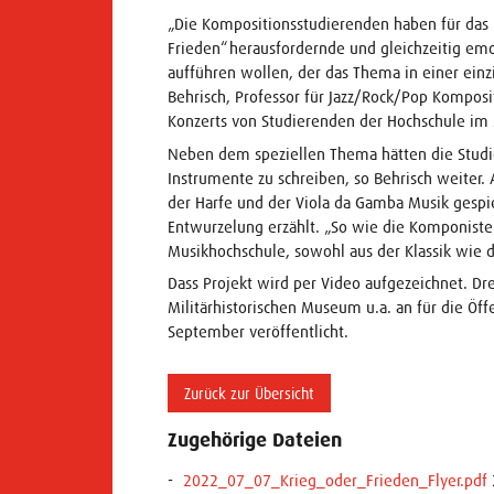
„Die Kompositionsstudierenden haben für das
Frieden“ herausfordernde und gleichzeitig em
aufführen wollen, der das Thema in einer einzi
Behrisch, Professor für Jazz/Rock/Pop Kompos
Konzerts von Studierenden der Hochschule im 
Neben dem speziellen Thema hätten die Studi
Instrumente zu schreiben, so Behrisch weiter
der Harfe und der Viola da Gamba Musik gespiel
Entwurzelung erzählt. „So wie die Komponiste
Musikhochschule, sowohl aus der Klassik wie d
Dass Projekt wird per Video aufgezeichnet. Dr
Militärhistorischen Museum u.a. an für die Öff
September veröffentlicht.
Zurück zur Übersicht
Zugehörige Dateien
2022_07_07_Krieg_oder_Frieden_Flyer.pdf