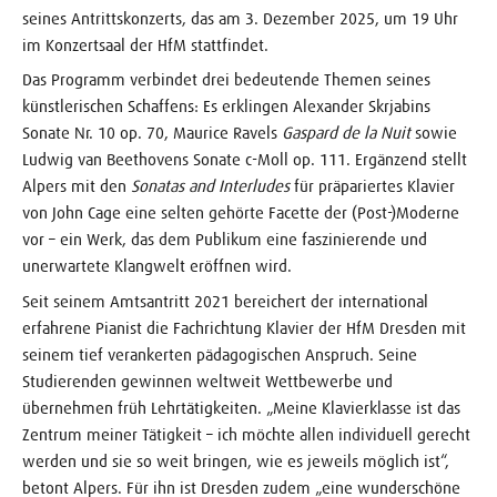
seines Antrittskonzerts, das am 3. Dezember 2025, um 19 Uhr
im Konzertsaal der HfM stattfindet.
Das Programm verbindet drei bedeutende Themen seines
künstlerischen Schaffens: Es erklingen Alexander Skrjabins
Sonate Nr. 10 op. 70, Maurice Ravels
Gaspard de la Nuit
sowie
Ludwig van Beethovens Sonate c-Moll op. 111. Ergänzend stellt
Alpers mit den
Sonatas and Interludes
für präpariertes Klavier
von John Cage eine selten gehörte Facette der (Post-)Moderne
vor – ein Werk, das dem Publikum eine faszinierende und
unerwartete Klangwelt eröffnen wird.
Seit seinem Amtsantritt 2021 bereichert der international
erfahrene Pianist die Fachrichtung Klavier der HfM Dresden mit
seinem tief verankerten pädagogischen Anspruch. Seine
Studierenden gewinnen weltweit Wettbewerbe und
übernehmen früh Lehrtätigkeiten. „Meine Klavierklasse ist das
Zentrum meiner Tätigkeit – ich möchte allen individuell gerecht
werden und sie so weit bringen, wie es jeweils möglich ist“,
betont Alpers. Für ihn ist Dresden zudem „eine wunderschöne