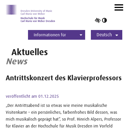
Zur Hauptnavigation
Zum Slider
Zum Hauptinhalt
Navig
ein-/
Hoher
Kontrast
Deutsch
umschalt
Informationen für
Studierende
Bewerber*innen
International
Presse
Alumni
English
Aktuelles
News
Antrittskonzert des Klavierprofessors
veröffentlicht am 01.12.2025
„Der Antrittsabend ist so etwas wie meine musikalische
Visitenkarte – ein persönliches, farbenfrohes Bild dessen, was
mich musikalisch geprägt hat“, so Prof. Hinrich Alpers, Professor
für Klavier an der Hochschule für Musik Dresden im Vorfeld