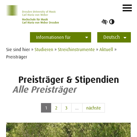
Zur Hauptnavigation
Zum Slider
Zum Hauptinhalt
Navig
ein-/
Hoher
Kontrast
Deutsch
umschalt
Informationen für
Studierende
Bewerber*innen
International
Presse
Alumni
English
Sie sind hier »
Studieren
»
Streichinstrumente
»
Aktuell
»
Preisträger
Preisträger & Stipendien
Alle Preisträger
1
2
3
…
nächste