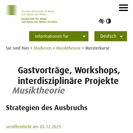
Zur Hauptnavigation
Zum Slider
Zum Hauptinhalt
Navig
ein-/
Hoher
Kontrast
Deutsch
umschalt
Informationen für
English
Studierende
Bewerber*innen
International
Presse
Alumni
Sie sind hier »
Studieren
»
Musiktheorie
» Meisterkurse
Gastvorträge, Workshops,
interdisziplinäre Projekte
Musiktheorie
Strategien des Ausbruchs
veröffentlicht am 05.12.2025