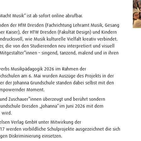
cht Musik“ ist ab sofort online abrufbar.
nden der HfM Dresden (Fachrichtung Lehramt Musik, Gesang
her Kaiser), der HTW Dresden (Fakultät Design) und Kindern
drucksvoll, wie Musik kulturelle Vielfalt kreativ verbindet.
r, die von den Studierenden neu interpretiert und visuell
 Mitgestalter*innen – singend, tanzend, malend und in ihren
ewerbs Musikpädagogik 2026 im Rahmen der
chschulen am 6. Mai wurden Auszüge des Projekts in der
nder der Johanna Grundschule standen dabei selbst mit den
s empowernder Moment.
n und Zuschauer*innen überzeugt und berührt sondern
rundschule Dresden „Johanna“ im Juni 2026 mit dem
 wird.
nelsen Verlag GmbH unter Mitwirkung der
017 werden vorbildliche Schulprojekte ausgezeichnet die sich
egen Diskriminierung einsetzen.