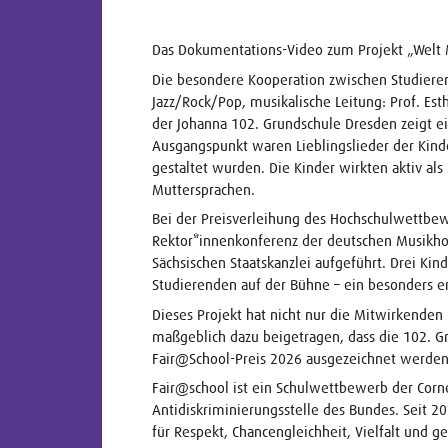
Das Dokumentations-Video zum Projekt „Welt Ma
Die besondere Kooperation zwischen Studiere
Jazz/Rock/Pop, musikalische Leitung: Prof. Est
der Johanna 102. Grundschule Dresden zeigt ein
Ausgangspunkt waren Lieblingslieder der Kinde
gestaltet wurden. Die Kinder wirkten aktiv als
Muttersprachen.
Bei der Preisverleihung des Hochschulwettb
Rektor*innenkonferenz der deutschen Musikho
Sächsischen Staatskanzlei aufgeführt. Drei Ki
Studierenden auf der Bühne – ein besonder
Dieses Projekt hat nicht nur die Mitwirkende
maßgeblich dazu beigetragen, dass die 102. G
Fair@School-Preis 2026 ausgezeichnet werden
Fair@school ist ein Schulwettbewerb der Cor
Antidiskriminierungsstelle des Bundes. Seit 2
für Respekt, Chancengleichheit, Vielfalt und g