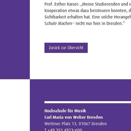
Prof. Esther Kaiser: „Meine Studierenden und i
Kooperation etwas dazu beisteuern konnten, das
Sichtbarkeit erhalten hat. Eine solche Heran
S
chule Machen
- nicht nur hier in Dresden.“
Zurück zur Übersicht
Hochschule für Musik
Carl Maria von Weber Dresden
Wettiner Platz 13, 01067 Dresden
T +49 351 4923–600