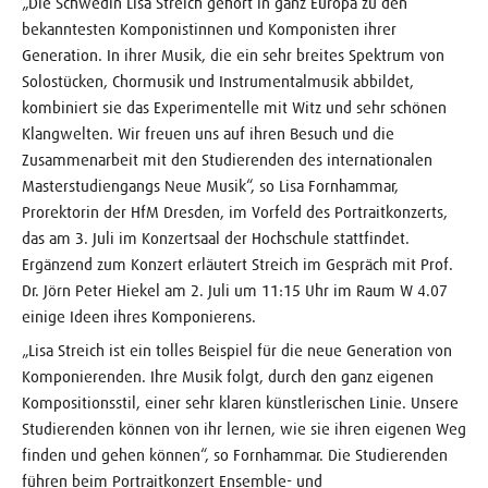
„Die Schwedin Lisa Streich gehört in ganz Europa zu den
bekanntesten Komponistinnen und Komponisten ihrer
Generation. In ihrer Musik, die ein sehr breites Spektrum von
Solostücken, Chormusik und Instrumentalmusik abbildet,
kombiniert sie das Experimentelle mit Witz und sehr schönen
Klangwelten. Wir freuen uns auf ihren Besuch und die
Zusammenarbeit mit den Studierenden des internationalen
Masterstudiengangs Neue Musik“, so Lisa Fornhammar,
Prorektorin der HfM Dresden, im Vorfeld des Portraitkonzerts,
das am 3. Juli im Konzertsaal der Hochschule stattfindet.
Ergänzend zum Konzert erläutert Streich im Gespräch mit Prof.
Dr. Jörn Peter Hiekel am 2. Juli um 11:15 Uhr im Raum W 4.07
einige Ideen ihres Komponierens.
„Lisa Streich ist ein tolles Beispiel für die neue Generation von
Komponierenden. Ihre Musik folgt, durch den ganz eigenen
Kompositionsstil, einer sehr klaren künstlerischen Linie. Unsere
Studierenden können von ihr lernen, wie sie ihren eigenen Weg
finden und gehen können“, so Fornhammar. Die Studierenden
führen beim Portraitkonzert Ensemble- und