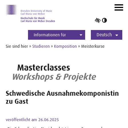
Zur Hauptnavigation
Zum Slider
Zum Hauptinhalt
Navig
ein-/
Hoher
Kontrast
Deutsch
umschalt
Informationen für
Studierende
Bewerber*innen
International
Presse
Alumni
English
Sie sind hier »
Studieren
»
Komposition
» Meisterkurse
Masterclasses
Workshops & Projekte
Schwedische Ausnahmekomponistin
zu Gast
veröffentlicht am 26.06.2025