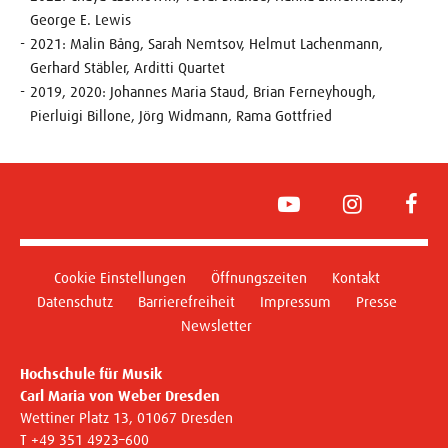
George E. Lewis
2021: Malin Bång, Sarah Nemtsov, Helmut Lachenmann,
Gerhard Stäbler, Arditti Quartet
2019, 2020: Johannes Maria Staud, Brian Ferneyhough,
Pierluigi Billone, Jörg Widmann, Rama Gottfried
YouTube
Instagram
Face
Cookie Einstellungen
Öffnungszeiten
Kontakt
Datenschutz
Barrierefreiheit
Impressum
Presse
Newsletter
Hochschule für Musik
Carl Maria von Weber Dresden
Wettiner Platz 13, 01067 Dresden
T +49 351 4923–600