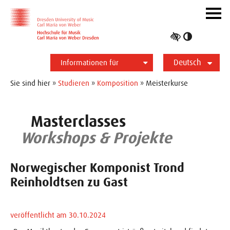
Zur Hauptnavigation
Zum Slider
Zum Hauptinhalt
Navig
ein-/
Hoher
Kontrast
Deutsch
umschalt
Informationen für
Studierende
Bewerber*innen
International
Presse
Alumni
English
Sie sind hier »
Studieren
»
Komposition
» Meisterkurse
Masterclasses
Workshops & Projekte
Norwegischer Komponist Trond
Reinholdtsen zu Gast
veröffentlicht am 30.10.2024