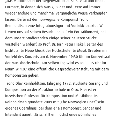
„Das Musiktheater der Gegenwart ist äußerst vital und findet
Formate, in denen sich Musik, Bilder und Texte auf immer
wieder andere und manchmal vergnügliche Weise verknüpfen
lassen. Dafür ist der norwegische Komponist Trond
Reinholdtsen eine Integrationsfigur mit Vorbildcharakter. Wir
freuen uns auf seinen Besuch und auf ein Portraitkonzert, bei
dem unsere Studierenden einige seiner neueren Stücke
vorstellen werden“, so Prof. Dr. Jörn Peter Hiekel, Leiter des
Instituts für Neue Musik der Hochschule für Musik Dresden im
Vorfeld des Konzerts am 6. November 19:30 Uhr im Konzertsaal
der Musikhochschule. Am selben Tag wird es ab 11:15 Uhr im
Raum W 4.07 eine öffentliche Gesprächsveranstaltung mit dem
Komponisten geben.
Trond Olav Reinholdtsen, Jahrgang 1972, studierte Gesang und
Komposition an der Musikhochschule in Olso. Hier ist er
inzwischen Professor für Komposition und Musiktheorie.
Reinholdtsen gründete 2009 mit „The Norwegian Oper“ sein
eigenes Opernhaus, bei dem er als Komponist, Sänger und
Intendant agiert. „Er schafft ein höchst ungewöhnliches