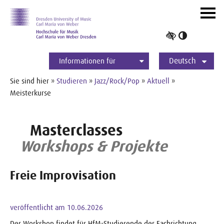
Zur Hauptnavigation
Zum Slider
Zum Hauptinhalt
Navig
ein-/
Hoher
Kontrast
Deutsch
umschalt
Informationen für
Studierende
Bewerber*innen
International
Presse
Alumni
English
Sie sind hier »
Studieren
»
Jazz/Rock/Pop
»
Aktuell
»
Meisterkurse
Masterclasses
Workshops & Projekte
Freie Improvisation
veröffentlicht am 10.06.2026
Der Workshop findet für HfM-Studierende der Fachrichtung